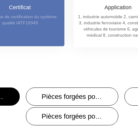
Certificat
Application
se de certification du système
1, industrie automobile 2, cam
qualité IATF16949
3, industrie ferroviaire 4, const
véhicules de tourisme 6, agr
médical 8, construction na
 pour tracteur
Pièces forgées pour véhicules utilitaires
Pièces forgées pour équipement de transport de matériaux