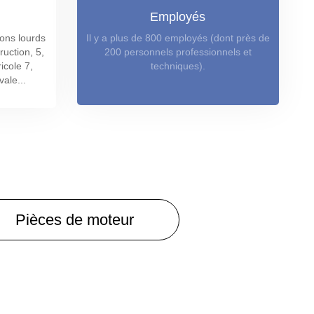
Employés
ions lourds
Il y a plus de 800 employés (dont près de
ruction, 5,
200 personnels professionnels et
icole 7,
techniques).
vale...
Pièces de moteur