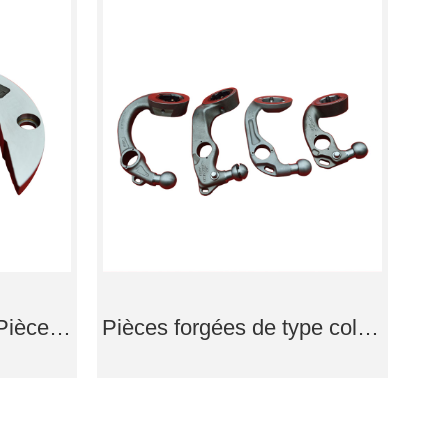
Pièces auto en acier Pièces forgées de type annulaire
Pièces forgées de type col à billes