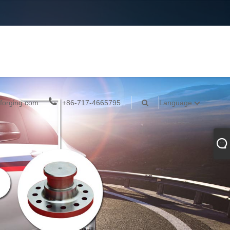
forging.com
+86-717-4665795
Language