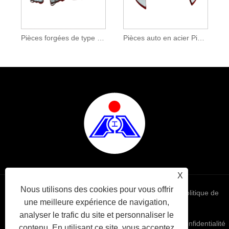
Pièces forgées de type col à billes
Pièces auto en acier Pièces forgées de type annulaire
X
Nous utilisons des cookies pour vous offrir
Links
Sitemap
RSS
XML
politique de
une meilleure expérience de navigation,
analyser le trafic du site et personnaliser le
confidentialité
contenu. En utilisant ce site, vous acceptez