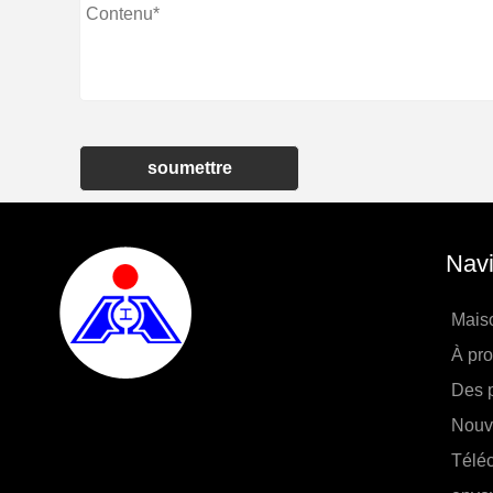
soumettre
Navi
Mais
À pr
Des p
Nouv
Télé