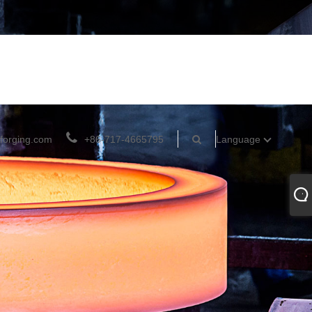
forging.com
+86-717-4665795
Language