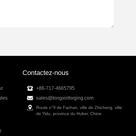
Contactez-nous
ur
+86-717-4665795
ules
sales@tongxinforging.com
Route n°9 de Fazhan, ville de Zhicheng, ville
de Yidu, province du Hubei, Chine.
e